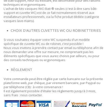
de bâti-support, neuf ou existant, est déconseillé pour des raisons
techniques et ergonomiques.
L'achat de kits vasques WiCi Bati ® seules (c'est à dire sans bâti-
support et cuvette WC) est de ce fait normalement réservé aux
installateurs professionnels, via la fiche produit dédiée (catégorie
vasques lave-mains).
CHOIX D'AUTRES CUVETTES WC OU ROBINETTERIES
Si vous souhaitez équiper votre WC suspendu d'un modèle
spécifique de cuvette WC ou de robinet, c'est possible !
Nous vous invitons à prendre contact par email ou téléphone afin de
nous demander une offre sur mesure, ne comprenant pas les
éléments spécifiques que vous aurez choisis par ailleurs, ou pour
des conseils techniques ou ergonomiques.
RÈGLEMENT
Votre commande peut être réglée par carte bancaire sur la présente
plateforme web, par chèque, par virement bancaire, par Paypal ou
par téléphone (CB) : à votre convenance !
Il est également possible d'étaler les règlements jusqu'à 3 mois,
sans frais : nous contacter.