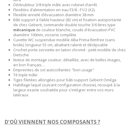
Dédoubleur 3/8 triple mâle avec robinet d’arrêt
Flexibles d’alimentation en eau F3/8 - F1/2 (X2)
Flexible annelé d’évacuation diamètre 38 mm
Bâti support à faible hauteur (82 cm) et fixation autoportante
de chez Geberit, commande double touche 3/6 litres type
mécanique
de couleur blanche, coude d'évacuation PVC
diamètre 100mm, visserie complète
Cuvette WC suspendue modèle Allia Prima Rimfree (sans
bride), longueur 55 cm, abattant ralenti et déclipsable
Crochet porte serviette en laiton chromé - petit modèle de chez
Dietsche
Notice de montage couleur, détaillée, avec de belles images,
en bon français…
Empreintes de sol autocollantes "bon usage"
Té triple mâle
Tiges filetées allongées pour bâti-support Geberit Oméga
Habillage laqué (suivant configuration choisie), recoupé à la
largeur exacte souhaitée pour s'intégrer entre vos murs
latéraux.
D'OÙ VIENNENT NOS COMPOSANTS ?