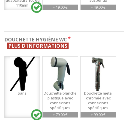
adaptateurs 100 et
suspendu
110mm
+ 19,00 €
+ 49,00 €
*
DOUCHETTE HYGIÈNE WC
PLUS D'INFORMATIONS
Sans
Douchette blanche
Douchette métal
plastique avec
chromée avec
connexions
connexions
spécifiques
spécifiques
+ 79,00 €
+ 99,00 €