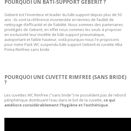
POURQUOI UN BÂTI-SUPPORT GEBERIT ?
Geberit est l'inventeur et leader du bâti-support depuis plus de 50
ans : ils sont la référence incontestée en termes de facilité de
nettoyage d’efficacité et de fiabilité. Nous sommes des partenaires
privilégiés de Geberit, en effet nous sommes les seuls à proposer
en exclusivité leur modèle de bâti-support pneumatique,
autoportant et faible hauteur, voilà pourquoi nous l'e proposons
pour notre Pack WC suspendu bâti-support Geberit et cuvette Allia
Prima Rimfree sans bride
POURQUOI UNE CUVETTE RIMFREE (SANS BRIDE)
?
Les cuvettes WC Rimfree ("sans bride") ne possèdent pas
de rebord
périphérique distribuant l'eau dans le bol de la cuvette,
ce qui
améliore considérablement l'hygiène et l'esthétique
.