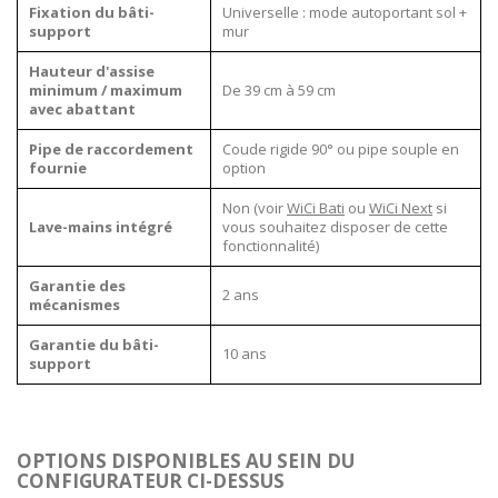
Fixation du bâti-
Universelle : mode autoportant sol +
support
mur
Hauteur d'assise
minimum / maximum
De 39 cm à 59 cm
avec abattant
Pipe de raccordement
Coude rigide 90° ou pipe souple en
fournie
option
Non (voir
WiCi Bati
ou
WiCi Next
si
Lave-mains intégré
vous souhaitez disposer de cette
fonctionnalité)
Garantie des
2 ans
mécanismes
Garantie du bâti-
10 ans
support
OPTIONS DISPONIBLES AU SEIN DU
CONFIGURATEUR CI-DESSUS