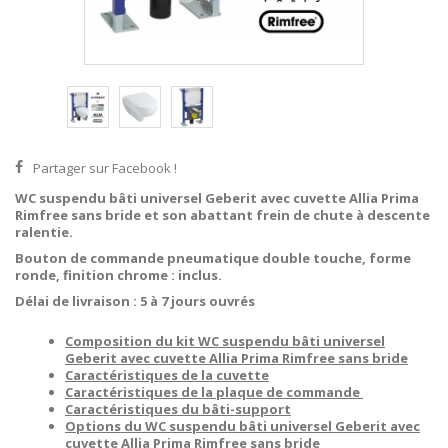
Partager sur Facebook !
WC suspendu bâti universel Geberit avec cuvette Allia Prima
Rimfree sans bride
et son abattant frein de chute à descente
ralentie.
Bouton de commande pneumatique double touche, forme
ronde, finition chrome : inclus.
Délai de livraison : 5 à 7 jours ouvrés
Composition du kit WC suspendu bâti universel
Geberit avec cuvette
Allia Prima Rimfree
sans bride
Caractéristiques de la cuvette
Caractéristiques de la plaque de commande
Caractéristiques du bâti-support
Options du WC suspendu bâti universel Geberit avec
cuvette
Allia Prima Rimfree
sans bride