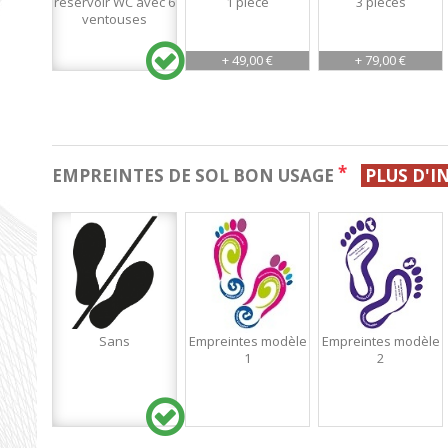
réservoir WC avec 6
1 pièce
3 pièces
ventouses
+ 49,00 €
+ 79,00 €
*
EMPREINTES DE SOL BON USAGE
PLUS D'
Sans
Empreintes modèle
Empreintes modèle
1
2