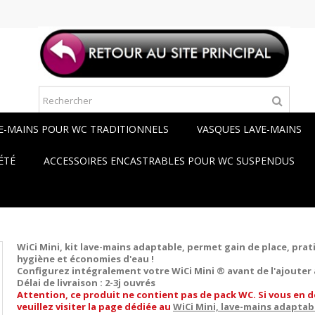
E-MAINS POUR WC TRADITIONNELS
VASQUES LAVE-MAINS
ÉTÉ
ACCESSOIRES ENCASTRABLES POUR WC SUSPENDUS
WiCi Mini, kit lave-mains adaptable,
permet gain de place, prati
hygiène et économies d'eau !
Configurez intégralement votre WiCi Mini ® avant de l'ajouter 
Délai de livraison : 2-3j ouvrés
Attention, ce produit ne contient pas de pack WC. Si vous en d
veuillez visiter la page dédiée au
WiCi Mini, lave-mains adaptab