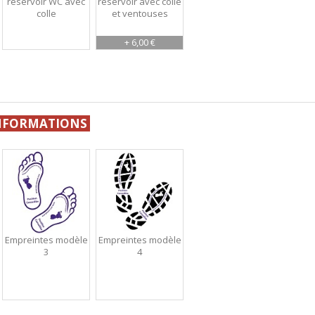
réservoir WC avec
réservoir avec colle
colle
et ventouses
+ 6,00 €
INFORMATIONS
Empreintes modèle
Empreintes modèle
3
4