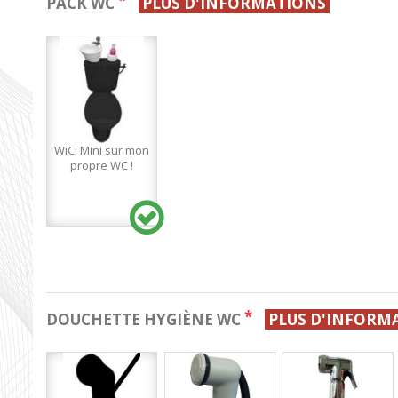
*
PACK WC
PLUS D'INFORMATIONS
WiCi Mini sur mon
propre WC !
*
DOUCHETTE HYGIÈNE WC
PLUS D'INFORM