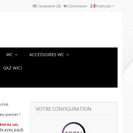
Comparer
(
0
)
Connexion
Français
WC
ACCESSOIRES WC
GAZ WICI
cité,
VOTRE CONFIGURATION
au panier !
ésirez un,
le avec pack