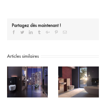
Partagez dès maintenant !
Facebook
Twitter
Linkedin
Tumblr
Google+
Pinterest
Email
Articles similaires
Geberit WC
Un WC Geberit
suspendu